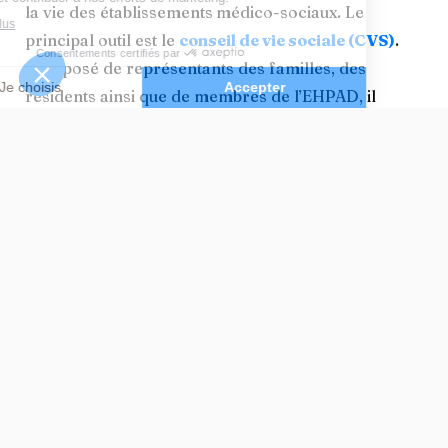
la vie des établissements
médico-sociaux. Le
principal outil est le
conseil de vie sociale (CVS)
.
Composé de représentants des familles, des
résidents ainsi que de membres de l’EHPAD, il
donne son avis sur tout ce qui concerne la vie
quotidienne, et peut faire des propositions
d’amélioration.
Les familles peuvent lui transmettre des questions
et des doléances. Mais c’est au quotidien que, lors
de
visites
, celles-ci peuvent le mieux se rendre
compte des points positifs et négatifs de
l’accompagnement de leur parent. Les
échanges
avec le personnel
ou la direction doivent être
fluides et réactifs.
Quelles obligations en matière