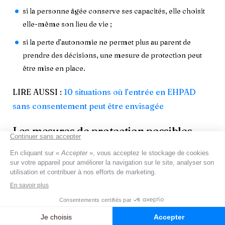
si la personne âgée conserve ses capacités, elle choisit
elle-même son lieu de vie ;
si la perte d’autonomie ne permet plus au parent de
prendre des décisions, une mesure de protection peut
être mise en place.
LIRE AUSSI :
10 situations où l’entrée en EHPAD
sans consentement peut être envisagée
Les mesures de protection possibles
Quand une personne âgée ne peut plus gérer seule
certaines décisions, la loi prévoit plusieurs solutions
pour l’aider et la protéger :
l’habilitation familiale
, qui permet à un proche de
prendre des décisions à sa place dans un cadre souple ;