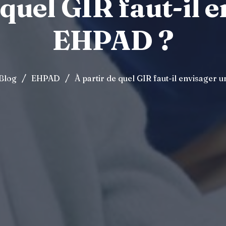
 quel GIR faut-il 
EHPAD ?
/
/
Blog
EHPAD
À partir de quel GIR faut-il envisager