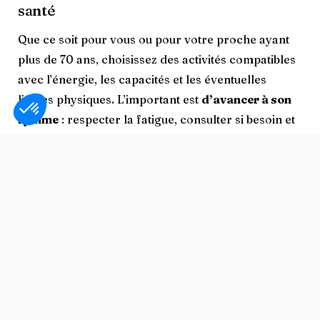
santé
Que ce soit pour vous ou pour votre proche ayant
plus de 70 ans, choisissez des activités compatibles
avec l’énergie, les capacités et les éventuelles
limites physiques. L’important est
d’avancer à son
rythme
: respecter la fatigue, consulter si besoin et
privilégier des exercices doux pour
protéger le
cerveau après 70 ans
sans se mettre en difficulté.
Trouver un rythme réaliste
Plutôt que de changer tout d’un coup, l’idéal est de
viser une
routine progressive
: par exemple, si vous
choisissez une activité physique, pratiquez 10 à 20
minutes
deux à trois fois par semaine
. Cette
régularité est souvent plus efficace pour réduire la