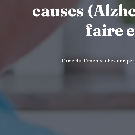
causes (Alzh
faire 
Crise de démence chez une pers