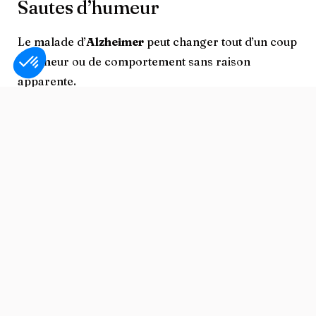
Sautes d’humeur
Le malade d’
Alzheimer
peut changer tout d’un coup
d’humeur ou de comportement sans raison
apparente.
Changement de personnalité
Tout le monde peut voir son caractère changer
avec l’âge. Mais chez le malade d’
Alzheimer
ce
phénomène est plus prononcé. La personne qui
était ouverte et confiante peut se renfermer sur
elle-même et devenir méfiante. Son comportement
peut devenir difficile, alors qu’il s’agissait d’une
personne agréable et patiente.
La perte du sens de l’initiative