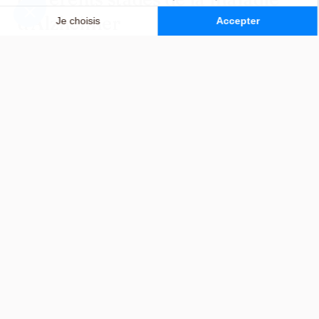
d’Alzheimer
Tous les EHPAD ne sont pas spécialisés dans
l’hébergement des personnes malades d’Alzheimer.
Certains établissements n’acceptent que les patients
avec des troubles légers, qui ne nécessitent pas de
prise en charge spécifique. D’autres, à l’inverse,
sont adaptés à la réception des malades, selon le
stade de leur maladie.
Pathologies
Prise en cha
acceptées
Activités
thérapeutiques
ciblées pour
PASA (Pôle
Troubles
maintenir les
d’activités et
légers à
capacités des