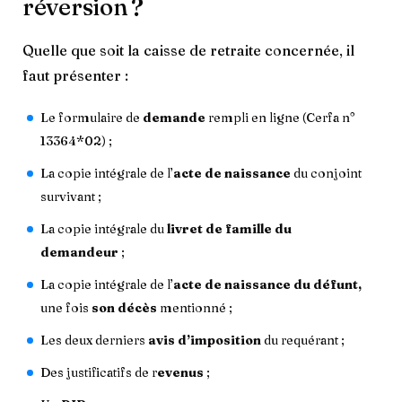
réversion ?
Quelle que soit la caisse de retraite concernée, il
faut présenter :
Le formulaire de
demande
rempli en ligne (Cerfa n°
13364*02) ;
La copie intégrale de l’
acte de naissance
du conjoint
survivant ;
La copie intégrale du
livret de famille du
demandeur
;
La copie intégrale de l’
acte de naissance du défunt,
une fois
son décès
mentionné ;
Les deux derniers
avis d’imposition
du requérant ;
Des justificatifs de r
evenus
;