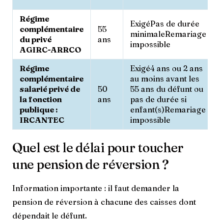
Régime
ExigéPas de durée
complémentaire
55
minimaleRemariage
du privé
ans
impossible
AGIRC-ARRCO
Régime
Exigé4 ans ou 2 ans
complémentaire
au moins avant les
salarié privé de
50
55 ans du défunt ou
la fonction
ans
pas de durée si
publique :
enfant(s)Remariage
IRCANTEC
impossible
Quel est le délai pour toucher
une pension de réversion ?
Information importante : il faut demander la
pension de réversion à chacune des caisses dont
dépendait le défunt.