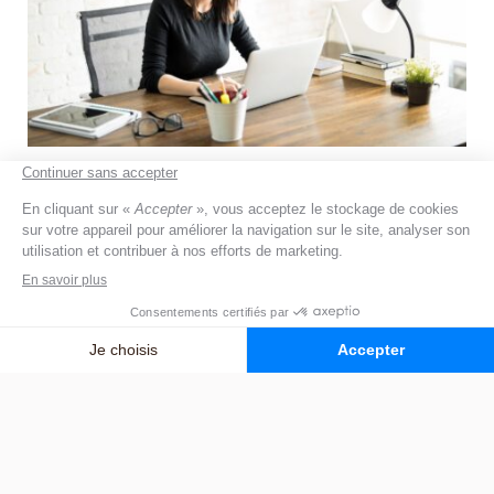
Dans quelles situations un séjour
de répit est-il recommandé ?
Une phase de
répit
est recommandée dès que
l’
aidant familial
montre des signes d’
épuisement.
Ceux-ci peuvent se manifester de différentes
manières :
Une sensation de
fatigue intense
: fatigue physique et
mentale, épuisement qui persiste malgré le repos ;
Un
changement du caractère,
présentant de