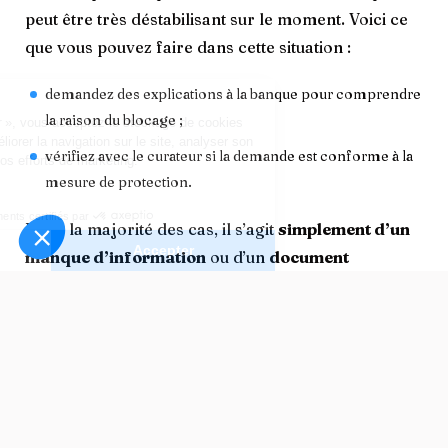
peut être très déstabilisant sur le moment. Voici ce
que vous pouvez faire dans cette situation :
demandez des explications à la banque pour comprendre
la raison du blocage ;
vérifiez avec le curateur si la demande est conforme à la
mesure de protection.
Dans la majorité des cas, il s’agit
simplement d’un
manque d’information
ou d’un
document
manquant
. Si la banque refuse d’exécuter une
opération alors que toutes les pièces et
autorisations nécessaires ont été fournies, il est
possible de saisir le juge des tutelles
. C’est lui qui
pourra trancher et débloquer la situation si la
demande est justifiée.