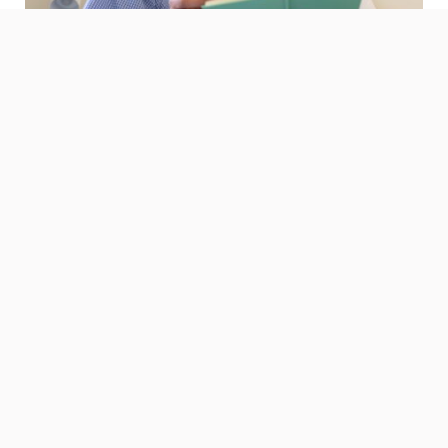
5. Suivre des ateliers de
prévention pour aidants
De nombreuses associations proposent aux aidants
de participer à des ateliers. Dans une ambiance
conviviale, des rencontres entre aidants et
professionnels de santé permettent aux premiers :
D’apprendre à
mieux gérer les troubles liés à la
fatigue
,
De recevoir des
conseils
sur l’alimentation, le sommeil,