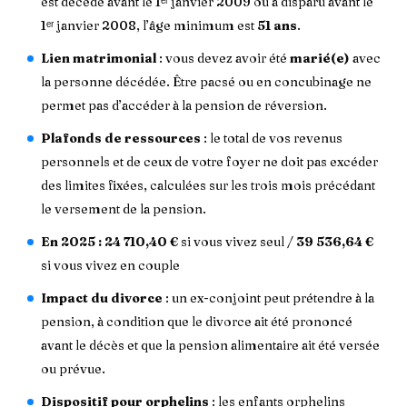
est décédé avant le 1ᵉʳ janvier 2009 ou a disparu avant le
1ᵉʳ janvier 2008, l’âge minimum est
51 ans
.
Lien matrimonial
: vous devez avoir été
marié(e)
avec
la personne décédée. Être pacsé ou en concubinage ne
permet pas d’accéder à la pension de réversion.
Plafonds de ressources
: le total de vos revenus
personnels et de ceux de votre foyer ne doit pas excéder
des limites fixées, calculées sur les trois mois précédant
le versement de la pension.
En 2025 :
24 710,40 €
si vous vivez seul /
39 536,64 €
si vous vivez en couple
Impact du divorce
: un ex-conjoint peut prétendre à la
pension, à condition que le divorce ait été prononcé
avant le décès et que la pension alimentaire ait été versée
ou prévue.
Dispositif pour orphelins
: les enfants orphelins