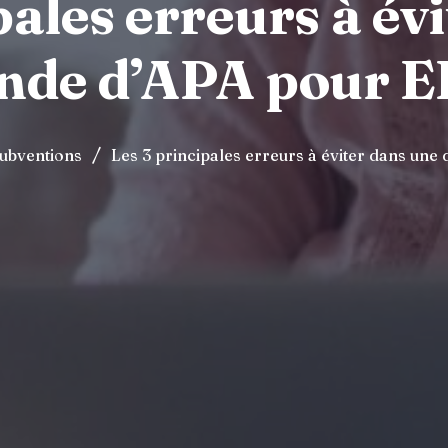
pales erreurs à év
nde d’APA pour 
/
Subventions
Les 3 principales erreurs à éviter dans u