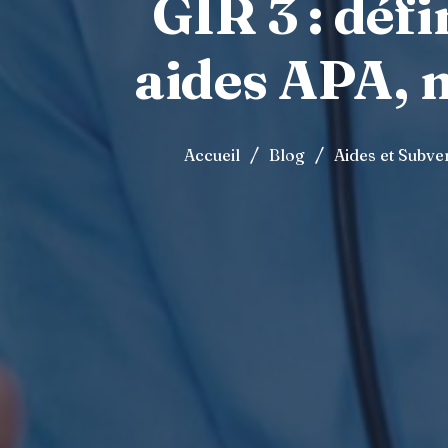
GIR 3 : déf
aides APA, 
/
/
Accueil
Blog
Aides et Subve