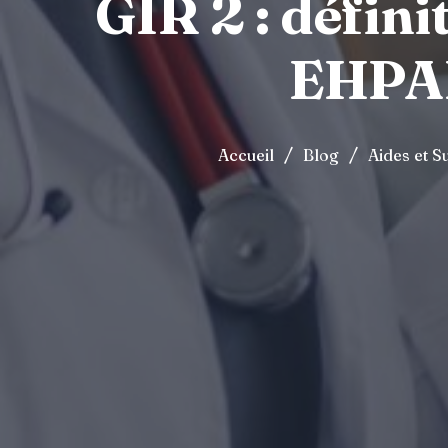
GIR 2 : défin
EHPAD,
/
/
Accueil
Blog
Aides et S