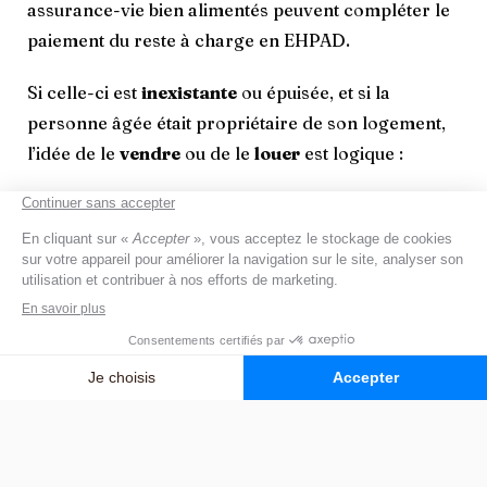
assurance-vie bien alimentés peuvent compléter le
paiement du reste à charge en EHPAD.
Si celle-ci est
inexistante
ou épuisée, et si la
personne âgée était propriétaire de son logement,
l’idée de le
vendre
ou de le
louer
est logique :
Lorsque le retour à domicile paraît peu probable,
L’apport d’un loyer mensuel ou d’une somme importante
peut permettre de couvrir l’entièreté des frais.
Certaines familles préfèrent mobiliser directement
le patrimoine du résident plutôt que solliciter l’ASH,
notamment en raison du mécanisme de
récupération sur succession.