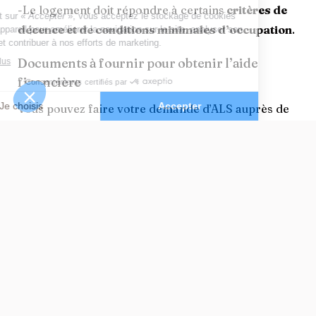
-Le logement doit répondre à certains
critères de
décence et de conditions minimales d’occupation
.
Documents à fournir pour obtenir l’aide
financière
Vous pouvez faire votre demande d’ALS auprès de
la Caisse d’Allocations Familiales (CAF) ou de la
MSA selon le régime auquel vous dépendez. Vous
avez le choix entre remplir un formulaire de
demande d’aide sociale en ligne ou envoyer votre
formulaire par courrier. Il vous faudra fournir les
justificatifs suivants :
-Une copie recto-verso de la carte nationale
d’identité, du passeport ou l’extrait d’acte de
naissance si la personne âgée est de nationalité