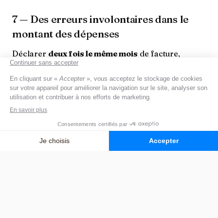
7 — Des erreurs involontaires dans le
montant des dépenses
Déclarer
deux fois le même mois
de facture,
confondre des dépenses de soins
avec de la
dépendance ou
inclure une aide
déjà déduite à la
source (par exemple une aide logement versée
directement à l’EHPAD) sont des causes fréquentes
de rejet.
8 — Des dépenses de soins
comptabilisées par erreur
La réduction portant seulement sur les dépenses
d’hébergement et de dépendance, y
inclure des
frais de soins
conduit à un rejet ou une