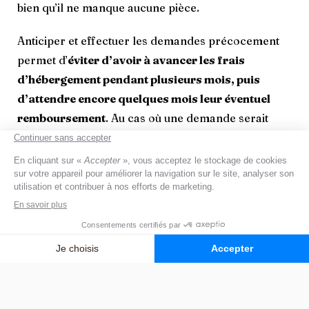
bien qu’il ne manque aucune pièce.
Anticiper et effectuer les demandes précocement
permet d’
éviter d’avoir à avancer les frais
d’hébergement pendant plusieurs mois, puis
d’attendre encore quelques mois leur éventuel
remboursement
. Au cas où une demande serait
rejetée, vous pourrez envisager un recours
administratif ; mais cela prendra encore au moins
deux mois supplémentaires.
5 — Explorez les autres aides
complémentaires
À côté des aides financières précédemment
évoquées, il existe également d’autres sources de
financement potentielles, auxquelles votre proche